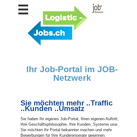
Stellen
finden
Stellen
inserieren
Personalberatungen
Personalberatungen
Tipp's
Ihr Job-Portal im JOB-
WERBUNG
Netzwerk
publizieren
JOB-
App's
Sie möchten mehr ..Traffic
Lehrstellen
..Kunden ..Umsatz
finden
Lehrstellen
Sie haben Ihr eigenes Job-Portal, Ihren eigenen Auftritt,
gratis
Ihre Geschäftsphilosophie, Ihre Kunden, Systeme usw.
inserieren
Sie möchten Ihr Portal bekannter machen und mehr
Bewerbungen für Ihre Kundeninserate gewinnen.