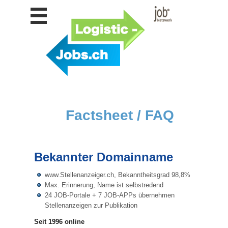
Stellen
finden
Stellen
inserieren
Personalberatungen
Personalberatungen
Tipp's
Factsheet / FAQ
WERBUNG
publizieren
JOB-
App's
Bekannter Domainname
Lehrstellen
www.Stellenanzeiger.ch, Bekanntheitsgrad 98,8%
finden
Max. Erinnerung, Name ist selbstredend
24 JOB-Portale + 7 JOB-APPs übernehmen
Lehrstellen
gratis
Stellenanzeigen zur Publikation
inserieren
Seit 1996 online