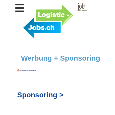
Stellen
finden
Stellen
inserieren
Personalberatungen
Personalberatungen
Tipp's
Werbung + Sponsoring
WERBUNG
publizieren
JOB-
App's
Lehrstellen
finden
Sponsoring >
Lehrstellen
gratis
inserieren