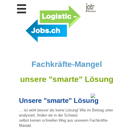
Stellen
finden
Stellen
inserieren
Personalberatungen
Personalberatungen
Tipp's
Fachkräfte-Mangel
WERBUNG
publizieren
unsere "smarte" Lösung
JOB-
App's
Lehrstellen
Unsere "smarte" Lösung
finden
Lehrstellen
… ist wohl besser als keine Lösung! Wie im Beitrag unten
gratis
analysiert, finden wir in der Schweiz
inserieren
selbst keinen schnellen Weg aus unserem Fachkräfte-
Mangel.